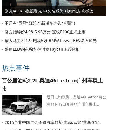
别克Velite6谍照曝光 中文名或为“纯电动别克徽蓝”
不只有“巨屏” 江淮全新轿车内饰“首曝”！
官方指导价4.98-5.98万元 宝骏E100正式上市
最大马力721匹 电动5系 BMW Power BEV谍照曝光
采用LED矩阵系统 保时捷Taycan正式亮相
热点事件
百公里油耗2.2L 奥迪A6L e-tron广州车展上
市
近日电驹获悉，奥迪A6L e-tron将会
在11月19日开幕的广州车展上...
2016产业中国年会论道汽车趋势 电动/智能/共享化将重塑汽车格局