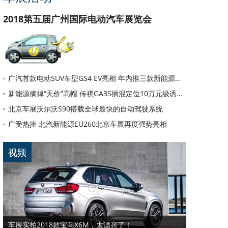
2018第五届广州国际电动汽车展览会
广汽首款电动SUV车型GS4 EV亮相 年内推三款新能源汽车
新能源摘掉“天价”高帽 传祺GA3S插混定位10万元级诱惑力有多大
北京车展沃尔沃S90搭载全球最快的自动驾驶系统
广受热捧 北汽新能源EU260北京车展再度强势亮相
视频
车展实拍2018款宝马X6M，太漂亮了！