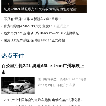
别克Velite6谍照曝光 中文名或为“纯电动别克徽蓝”
不只有“巨屏” 江淮全新轿车内饰“首曝”！
官方指导价4.98-5.98万元 宝骏E100正式上市
最大马力721匹 电动5系 BMW Power BEV谍照曝光
采用LED矩阵系统 保时捷Taycan正式亮相
热点事件
百公里油耗2.2L 奥迪A6L e-tron广州车展上
市
近日电驹获悉，奥迪A6L e-tron将会
在11月19日开幕的广州车展上...
2016产业中国年会论道汽车趋势 电动/智能/共享化将重塑汽车格局