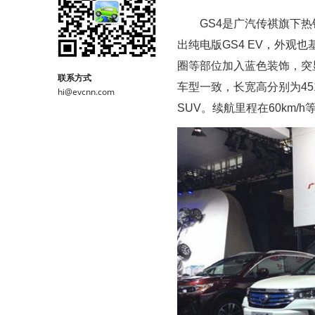
GS4是广汽传祺旗下
出纯电版GS4 EV，外观
圈等部位加入蓝色装饰，突显
联系方式
车型一致，长宽高分别为4510
hi@evcnn.com
SUV。续航里程在60km/h