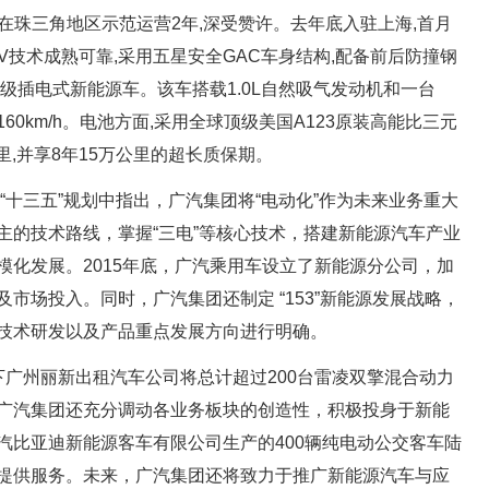
前已在珠三角地区示范运营2年,深受赞许。去年底入驻上海,首月
HEV技术成熟可靠,采用五星安全GAC车身结构,配备前后防撞钢
级插电式新能源车。该车搭载1.0L自然吸气发动机和一台
160km/h。电池方面,采用全球顶级美国A123原装高能比三元
里,并享8年15万公里的超长质保期。
的“十三五”规划中指出，广汽集团将“电动化”作为未来业务重大
主的技术路线，掌握“三电”等核心技术，搭建新能源汽车产业
模化发展。2015年底，广汽乘用车设立了新能源分公司，加
市场投入。同时，广汽集团还制定 “153”新能源发展战略，
技术研发以及产品重点发展方向进行明确。
下广州丽新出租汽车公司将总计超过200台雷凌双擎混合动力
广汽集团还充分调动各业务板块的创造性，积极投身于新能
汽比亚迪新能源客车有限公司生产的400辆纯电动公交客车陆
提供服务。未来，广汽集团还将致力于推广新能源汽车与应