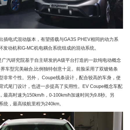
出插电式混动版本，有望搭载与GA3S PHEV相同的动力系
循环发动机和G-MC机电耦合系统组成的混动系统。
pe是广汽研究院基于自主研发的A级平台打造的一款纯电动概念
跨界车型完美融合,比例独特创意十足。前脸采用了双镀铬条
非常个性。另外， Coupe线条设计，配合较高的车身，使
式尾门设计，也进一步提高了实用性。EV Coupe概念车配
时速为150km/h，0-100km/h加速时间为9.8秒。另
统，最高续航里程为240km。