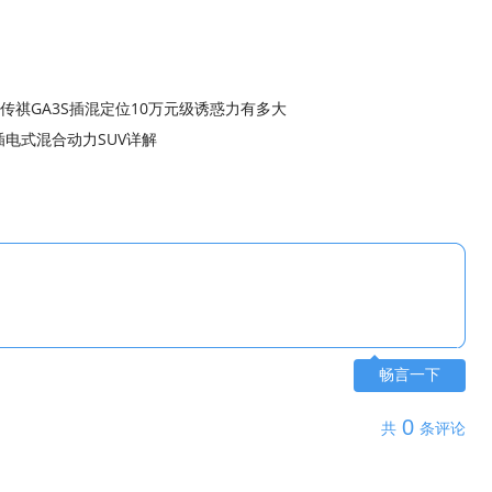
 传祺GA3S插混定位10万元级诱惑力有多大
插电式混合动力SUV详解
畅言一下
0
共
条评论