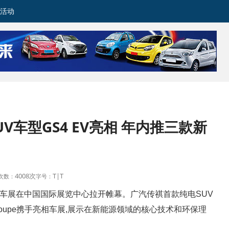
活动
V车型GS4 EV亮相 年内推三款新
4008次
T
|
T
次数：
字号：
京国际车展在中国国际展览中心拉开帷幕。广汽传祺首款纯电SUV
 Coupe携手亮相车展,展示在新能源领域的核心技术和环保理