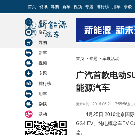
首页
资讯
导购
新车
视频
专题
排行榜
用车
杂谈
首页
资讯
导购
新车
首页
>
专题
>
车展活动
视频
广汽首款电动SU
专题
排行榜
能源汽车
用车
2016-06-21 17:55:56
杂谈
更新时间：
点击
活动
4月25日,2016北
GS4 EV、纯电概念车EV
念。