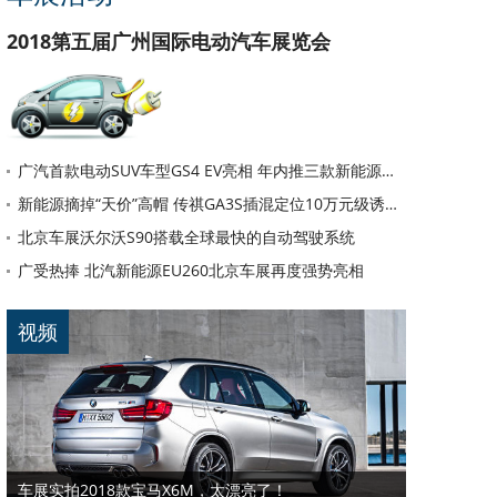
2018第五届广州国际电动汽车展览会
广汽首款电动SUV车型GS4 EV亮相 年内推三款新能源汽车
新能源摘掉“天价”高帽 传祺GA3S插混定位10万元级诱惑力有多大
北京车展沃尔沃S90搭载全球最快的自动驾驶系统
广受热捧 北汽新能源EU260北京车展再度强势亮相
视频
车展实拍2018款宝马X6M，太漂亮了！