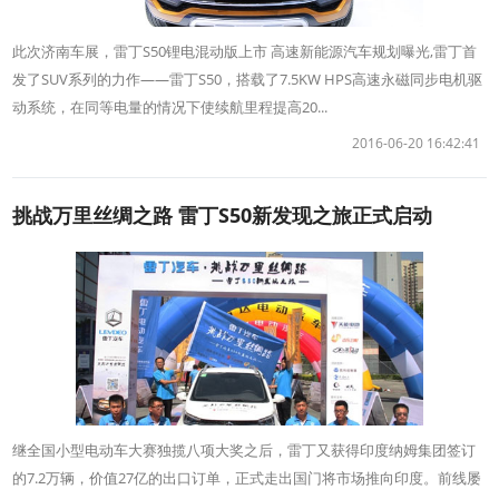
此次济南车展，雷丁S50锂电混动版上市 高速新能源汽车规划曝光,雷丁首
发了SUV系列的力作——雷丁S50，搭载了7.5KW HPS高速永磁同步电机驱
动系统，在同等电量的情况下使续航里程提高20...
2016-06-20 16:42:41
挑战万里丝绸之路 雷丁S50新发现之旅正式启动
继全国小型电动车大赛独揽八项大奖之后，雷丁又获得印度纳姆集团签订
的7.2万辆，价值27亿的出口订单，正式走出国门将市场推向印度。前线屡