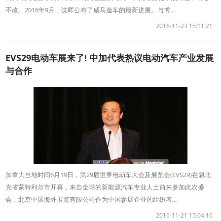
不改。2016年9月，沈晖公布了威马造车的最新进展。与博...
2016-11-23 15:11:21
EVS29电动车展来了! 中加代表热议电动汽车产业发展
与合作
加拿大当地时间6月19日，第29届世界电动车大会及展览会(EVS29)在魁北
克省蒙特利尔市开幕，来自全球的新能源汽车专业人士前来参加此次盛
会，北京中展海外展览有限公司作为中国参展企业的组织者...
2016-11-21 15:04:16