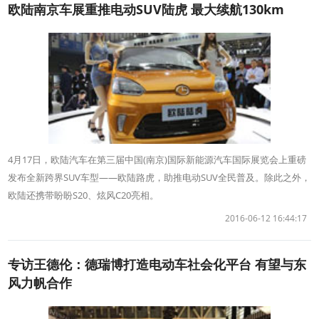
欧陆南京车展重推电动SUV陆虎 最大续航130km
4月17日，欧陆汽车在第三届中国(南京)国际新能源汽车国际展览会上重磅
发布全新跨界SUV车型——欧陆路虎，助推电动SUV全民普及。除此之外，
欧陆还携带盼盼S20、炫风C20亮相。
2016-06-12 16:44:17
专访王德伦：德瑞博打造电动车社会化平台 有望与东
风力帆合作