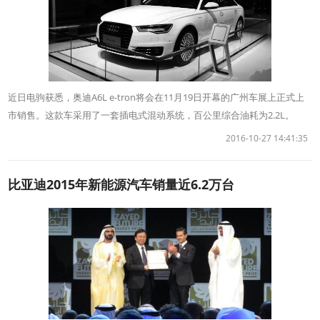
近日电驹获悉，奥迪A6L e-tron将会在11月19日开幕的广州车展上正式上
市销售。这款车采用了一套插电式混动系统，百公里综合油耗为2.2L。
2016-10-27 14:41:35
比亚迪2015年新能源汽车销量近6.2万台