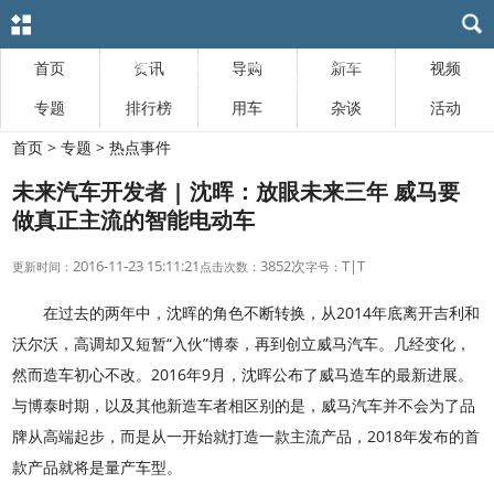
首页
资讯
导购
新车
视频
专题
排行榜
用车
杂谈
活动
首页
>
专题
>
热点事件
未来汽车开发者 | 沈晖：放眼未来三年 威马要
做真正主流的智能电动车
2016-11-23 15:11:21
3852次
T
|
T
更新时间：
点击次数：
字号：
在过去的两年中，沈晖的角色不断转换，从2014年底离开吉利和
沃尔沃，高调却又短暂“入伙”博泰，再到创立威马汽车。几经变化，
然而造车初心不改。2016年9月，沈晖公布了威马造车的最新进展。
与博泰时期，以及其他新造车者相区别的是，威马汽车并不会为了品
牌从高端起步，而是从一开始就打造一款主流产品，2018年发布的首
款产品就将是量产车型。