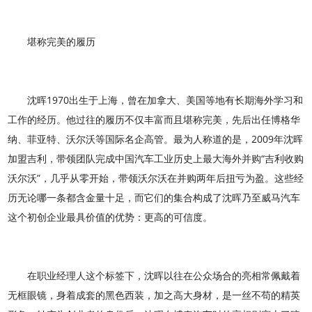
堪称完美的履历
沈晖1970出生于上海，曾在加拿大、美国等地有长期海外学习和
工作的经历。他过往的履历不仅丰富而且堪称完美，先后出任博格华
纳、菲亚特、沃尔沃等国际名企高管。最为人称道的是，2009年沈晖
加盟吉利，带领团队完成中国汽车工业历史上最大海外并购“吉利收购
沃尔沃”，几乎从零开始，带领沃尔沃在并购两年后扭亏为盈。这些经
历无论哪一条都含金量十足，而它们的集合构成了沈晖乃至威马汽车
这个初创企业最具价值的优势：更高的可信度。
在职业经理人这个标签下，沈晖以往在公众场合的亮相常佩戴着
无框眼镜，身着成套的黑色西装，加之高大身材，是一丝不苟的精英